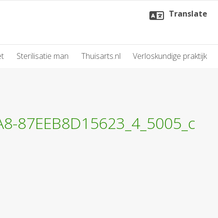
Translate
et
Sterilisatie man
Thuisarts.nl
Verloskundige praktijk
A8-87EEB8D15623_4_5005_c