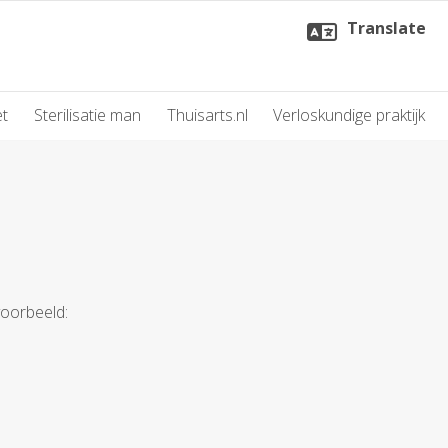
Translate
et
Sterilisatie man
Thuisarts.nl
Verloskundige praktijk
voorbeeld: