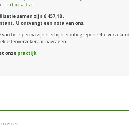
meer op
thuisarts.nl
lisatie samen zijn € 457,18 .
ontant. U ontvangt een nota van ons.
van het sperma zijn hierbij niet inbegrepen. Of u verzeker
ektekostenverzekeraar navragen.
et onze
praktijk
n cookies.