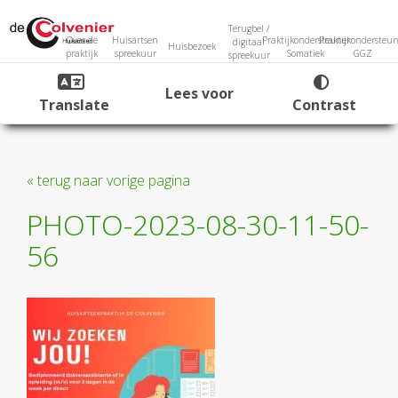
Terugbel /
Over de
Huisartsen
Praktijkondersteuner
Praktijkondersteun
digitaal
Huisbezoek
praktijk
spreekuur
Somatiek
GGZ
spreekuur
Lees voor
Translate
Contrast
« terug naar vorige pagina
PHOTO-2023-08-30-11-50-
56