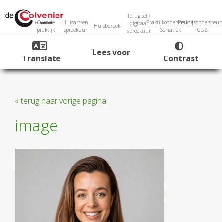
Terugbel /
Over de
Huisartsen
Praktijkondersteuner
Praktijkondersteun
digitaal
Huisbezoek
praktijk
spreekuur
Somatiek
GGZ
spreekuur
Lees voor
Translate
Contrast
« terug naar vorige pagina
image