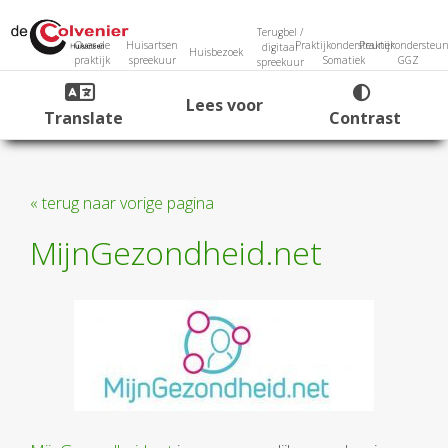
Terugbel /
Over de
Huisartsen
Praktijkondersteuner
Praktijkondersteun
digitaal
Huisbezoek
praktijk
spreekuur
Somatiek
GGZ
spreekuur
Lees voor
Translate
Contrast
« terug naar vorige pagina
MijnGezondheid.net