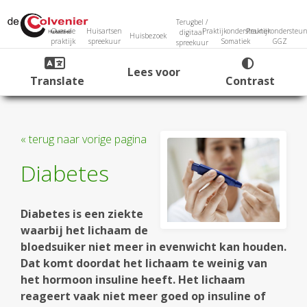
Terugbel /
Over de
Huisartsen
Praktijkondersteuner
Praktijkondersteun
digitaal
Huisbezoek
praktijk
spreekuur
Somatiek
GGZ
spreekuur
Lees voor
Translate
Contrast
« terug naar vorige pagina
Diabetes
Diabetes is een ziekte
waarbij het lichaam de
bloedsuiker niet meer in evenwicht kan houden.
Dat komt doordat het lichaam te weinig van
het hormoon insuline heeft. Het lichaam
reageert vaak niet meer goed op insuline of