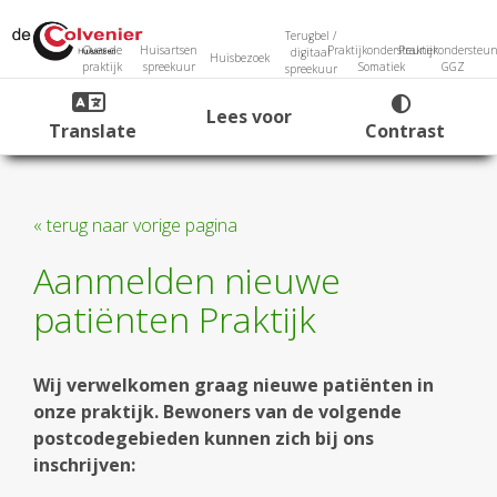
Terugbel /
Over de
Huisartsen
Praktijkondersteuner
Praktijkondersteun
digitaal
Huisbezoek
praktijk
spreekuur
Somatiek
GGZ
spreekuur
Lees voor
Translate
Contrast
« terug naar vorige pagina
Aanmelden nieuwe
patiënten Praktijk
Wij verwelkomen graag nieuwe patiënten in
onze praktijk. Bewoners van de volgende
postcodegebieden kunnen zich bij ons
inschrijven: